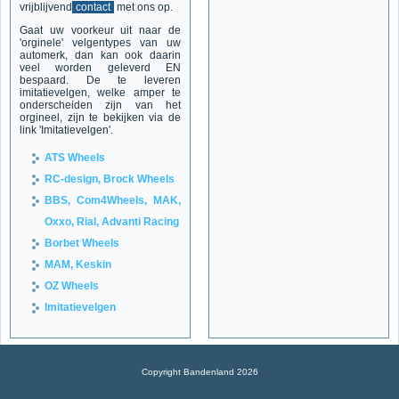
vrijblijvend
contact
met ons op.
Gaat uw voorkeur uit naar de
'orginele' velgentypes van uw
automerk, dan kan ook daarin
veel worden geleverd EN
bespaard. De te leveren
imitatievelgen, welke amper te
onderscheiden zijn van het
orgineel, zijn te bekijken via de
link 'Imitatievelgen'.
ATS Wheels
RC-design, Brock Wheels
BBS, Com4Wheels, MAK,
Oxxo, Rial, Advanti Racing
Borbet Wheels
MAM, Keskin
OZ Wheels
Imitatievelgen
Copyright Bandenland 2026