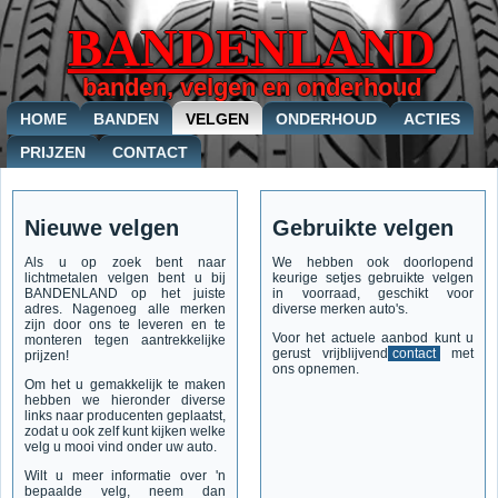
BANDENLAND
banden, velgen en onderhoud
HOME
BANDEN
VELGEN
ONDERHOUD
ACTIES
PRIJZEN
CONTACT
Nieuwe velgen
Gebruikte velgen
Als u op zoek bent naar
We hebben ook doorlopend
lichtmetalen velgen bent u bij
keurige setjes gebruikte velgen
BANDENLAND op het juiste
in voorraad, geschikt voor
adres. Nagenoeg alle merken
diverse merken auto's.
zijn door ons te leveren en te
Voor het actuele aanbod kunt u
monteren tegen aantrekkelijke
gerust vrijblijvend
contact
met
prijzen!
ons opnemen.
Om het u gemakkelijk te maken
hebben we hieronder diverse
links naar producenten geplaatst,
zodat u ook zelf kunt kijken welke
velg u mooi vind onder uw auto.
Wilt u meer informatie over 'n
bepaalde velg, neem dan