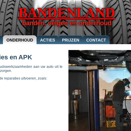
BANDENLAND
banden, velgen en onderhoud
ONDERHOUD
ACTIES
PRIJZEN
CONTACT
ies en APK
houdswerkzaamheden aan uw auto uit te
rzorgen.
reparaties uitvoeren, zoals: