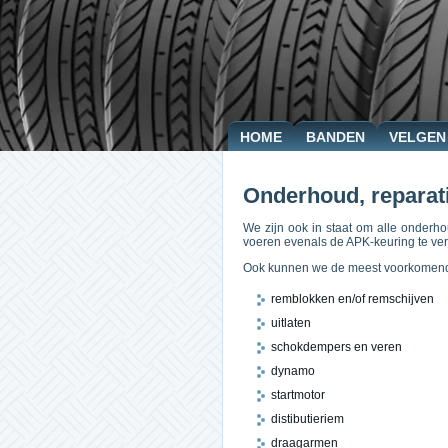
HOME
BANDEN
VELGEN
Onderhoud, reparat
We zijn ook in staat om alle onder
voeren evenals de APK-keuring te ve
Ook kunnen we de meest voorkomende 
remblokken en/of remschijven
uitlaten
schokdempers en veren
dynamo
startmotor
distibutieriem
draagarmen